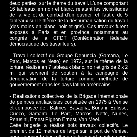
deux parties, sur le thème du travail. L'une comportant
16 tableaux en noir et blanc, relatant les vicissitudes
de la vie et du combat d'un ouvrier, et l'autre de 5
tableaux sur le thème de la déshumanisation du travail
(des mains en blanc, noir et gris). Ces travaux furent
exposés à Paris et en province, notamment au
congrès de la CFDT (Confédération fédérale
démocratique des travailleurs).
- Travail collectif du Groupe Denuncia (Gamarra, Le
Parc, Marcos et Netto) en 1972, sur le thème de la
torture, réalisé en 7 tableaux blanc, noir et gris de 2 x 2
m, qui servirent de soutien à la campagne de
dénonciation de la torture comme méthode de
gouvernement dans les pays latino-américains.
- Réalisations collectives de la Brigade Internationale
de peintres antifascistes constituée en 1975 à Venise
et composée de : Balmes, Basaglia, Boriani, Eulisse,
Cueco, Gamarra, Le Parc, Marcos, Netto, Nunes,
Perusini, Ernest Pignon Ernest, Van Meel.
Cette brigade a réalisé trois travaux collectifs. Le
premier, de 12 mètres de large sur le port de Venise,
pour appuyer le boycottage du transport maritime vers