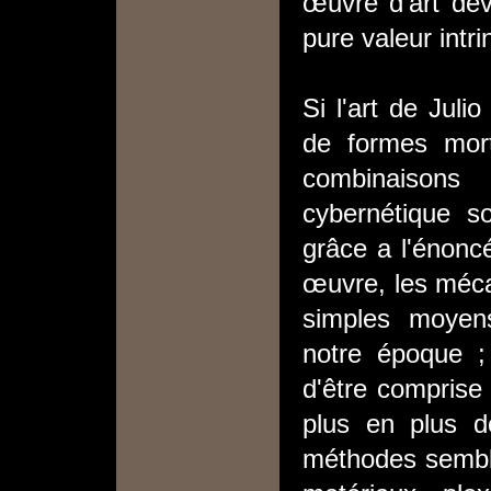
œuvre d'art dev
pure valeur intr
Si l'art de Juli
de formes mor
combinaisons
cybernétique so
grâce a l'énonc
œuvre, les méca
simples moyen
notre époque ; 
d'être comprise
plus en plus d
méthodes semblen