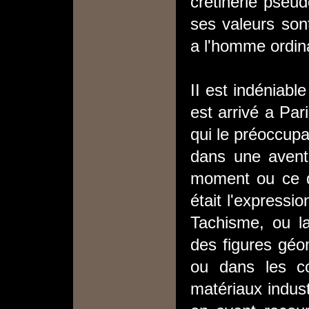
crétinerie pseud
ses valeurs sont
a l'homme ordina
II est indéniab
est arrivé a Par
qui le préoccupai
dans une aven
moment ou ce qu
était l'expressio
Tachisme, ou la
des figures géo
ou dans les co
matériaux indust