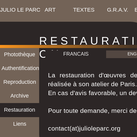
JULIO LE PARC
ART
TEXTES
G.R.A.V.
RESTAURAT
ON
Photothèque
FRANCAIS
ENG
Authentification
La restauration d'œuvres d
Reproduction
réalisée à son atelier de Paris.
En cas d'avis favorable, un devi
Archive
Restauration
Pour toute demande, merci de 
Liens
contact(at)julioleparc.org