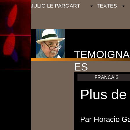
JULIO LE PARC
ART
TEXTES
TEMOIGN
ES
FRANCAIS
Plus de
Par
Horacio Ga