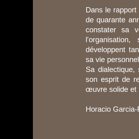
Dans le rapport
de quarante anné
constater sa v
l'organisation
développent ta
sa vie personnel
Sa dialectique, 
son esprit de r
œuvre solide et
Horacio Garcia-R