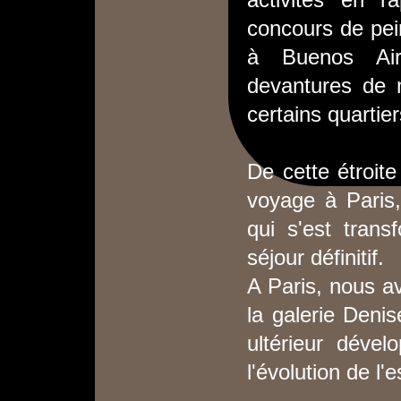
activités en ra
concours de pein
à Buenos Aire
devantures de 
certains quartiers
De cette étroite
voyage à Paris,
qui s'est trans
séjour définitif.
A Paris, nous av
la galerie Deni
ultérieur déve
l'évolution de l